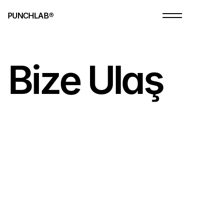
PUNCHLAB®
HARİTA
Bize Ulaş
Salonumuz
ile
ilgili
sorularınız
için
veya
sürece
dahil
olmak
isterseniz,
lütfen
irtibata
geçiniz.